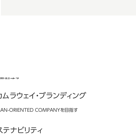
貢献する。
カムラウェイ・ブランディング
AN-ORIENTED COMPANYを目指す
ムラの理念やブランドの世界観について
介しています。
ステナビリティ